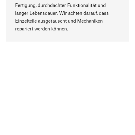
Fertigung, durchdachter Funktionalität und
langer Lebensdauer. Wir achten darauf, dass
Einzelteile ausgetauscht und Mechaniken
Nach oben
repariert werden können.
Bewusst
Nachhaltigkeit steht im Fokus unserer
Produktauswahl. Wir setzen auf natürliche
Inhaltsstoffe und Materialien, die gepflegt werden
können, sowie auf eine ressourcenschonende
und sozialverträgliche Produktion.