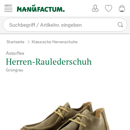
Zum Inhalt springen
Kundenkonto
Merkliste
0,0
Startseite
Klassische Herrenschuhe
Astorflex
Herren-Raulederschuh
Grüngrau