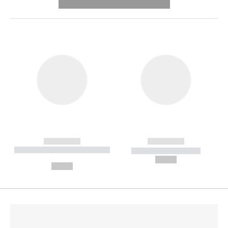
---------- --------------
------------
------------
----------- ----------- --------
----------- -----------
---
--,-- €
--,-- €