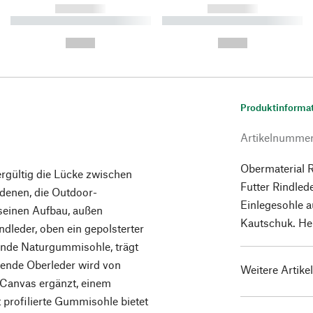
------------
------------
----------- ----------- ----------
----------- ----------- ----------
-
-
--,-- €
--,-- €
Produktinforma
Artikelnumme
Obermaterial 
rgültig die Lücke zwischen
Futter Rindle
denen, die Outdoor-
Einlegesohle a
seinen Aufbau, außen
Kautschuk. Her
dleder, oben ein gepolsterter
ende Naturgummisohle, trägt
ende Oberleder wird von
Weitere Artike
 Canvas ergänzt, einem
 profilierte Gummisohle bietet