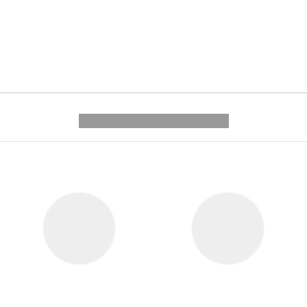
---------- --------------