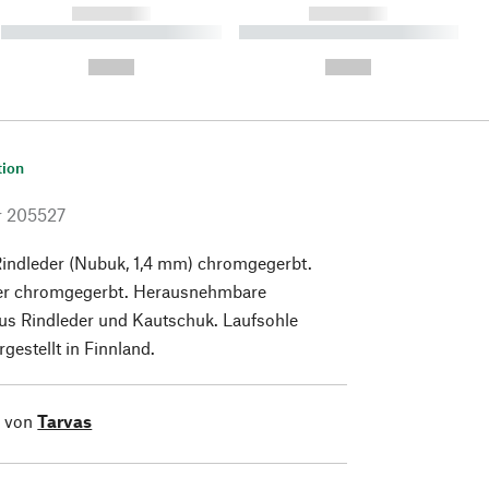
------------
------------
----------- ----------- ----------
----------- ----------- ----------
- -----------
-
--,-- €
--,-- €
tion
r
205527
Rindleder (Nubuk, 1,4 mm) chromgegerbt.
der chromgegerbt. Herausnehmbare
us Rindleder und Kautschuk. Laufsohle
gestellt in Finnland.
l von
Tarvas