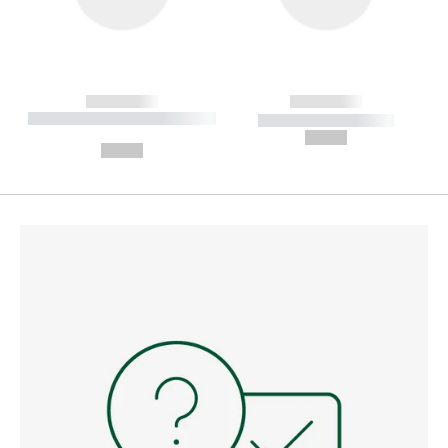
------------
------------
----------- ----------- --------
----------- -----------
---
--,-- €
--,-- €