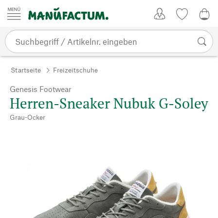
Zum Inhalt springen
Kundenkonto
Merkliste
0,0
Startseite
Freizeitschuhe
Genesis Footwear
Herren-Sneaker Nubuk G-Soley
Grau-Ocker