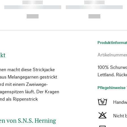
------------
------------
----------- ----------- ----------
----------- ----------- ----------
-
-
--,-- €
--,-- €
Produktinforma
ckt
Artikelnumme
100% Schurwoll
nen macht diese Strickjacke
Lettland. Rück
l aus Melangegarnen gestrickt
wird mit einem Zweiwege-
Pflegehinweise 
ragenspitzen läuft. Der Kragen
d als Rippenstrick
Handw
Nicht 
ren von S.N.S. Herning