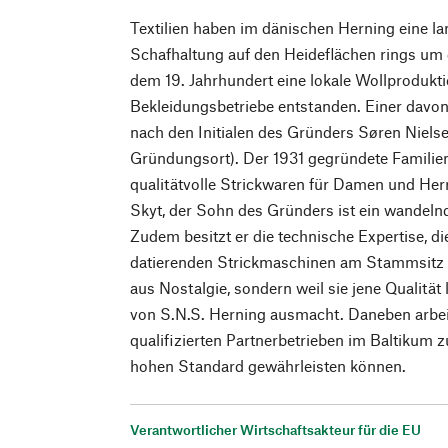
Textilien haben im dänischen Herning eine la
Schafhaltung auf den Heideflächen rings um d
dem 19. Jahrhundert eine lokale Wollprodukti
Bekleidungsbetriebe entstanden. Einer davon
nach den Initialen des Gründers Søren Niel
Gründungsort). Der 1931 gegründete Familien
qualitätvolle Strickwaren für Damen und Herr
Skyt, der Sohn des Gründers ist ein wandeln
Zudem besitzt er die technische Expertise, di
datierenden Strickmaschinen am Stammsitz a
aus Nostalgie, sondern weil sie jene Qualität 
von S.N.S. Herning ausmacht. Daneben arbei
qualifizierten Partnerbetrieben im Baltikum
hohen Standard gewährleisten können.
Verantwortlicher Wirtschaftsakteur für die EU