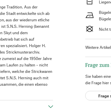
Liegen
nge Tradition. Aus der
Bügeln
ie Stadt entwickelte sich ab
Bügele
on, aus der wiederum etliche
 ist S.N.S. Herning (benannt
Nicht 
sen Skyt und dem
betrieb hat sich auf
en spezialisiert. Holger H.
Weitere Artike
des Strickmusterarchiv.
e zumeist auf die 1950er Jahre
Frage zum
m Laufen zu halten – nicht
liefern, welche die Strickwaren
Sie haben ein
tet S.N.S. Herning auch mit
die Frage hier
 zusammen, die einen ebenso
Frage 