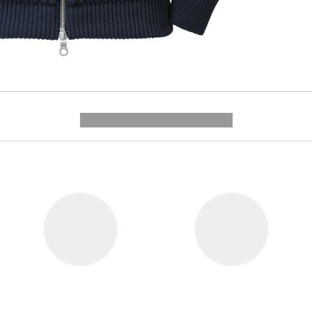
---------- --------------