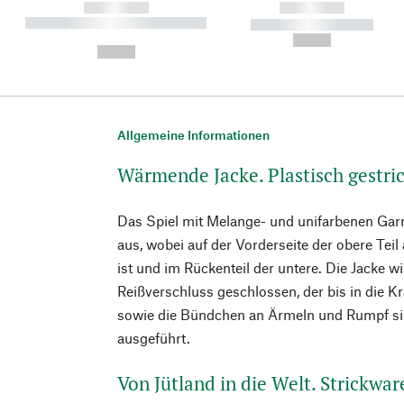
------------
------------
----------- ----------- ----------
----------- -----------
-
--,-- €
--,-- €
Allgemeine Informationen
Wärmende Jacke. Plastisch gestri
Das Spiel mit Melange- und unifarbenen Gar
aus, wobei auf der Vorderseite der obere Tei
ist und im Rückenteil der untere. Die Jacke 
Reißverschluss geschlossen, der bis in die K
sowie die Bündchen an Ärmeln und Rumpf sin
ausgeführt.
Von Jütland in die Welt. Strickwa