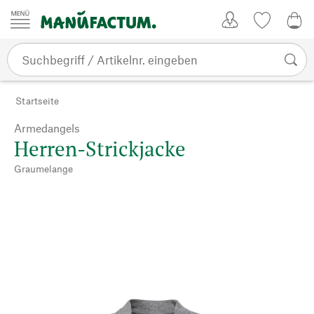
Zum Inhalt springen
Kundenkonto
Merkliste
0,0
Startseite
Armedangels
Herren-Strickjacke
Graumelange