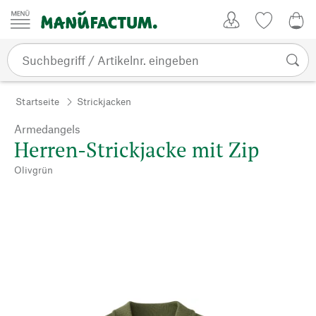
Zum Inhalt springen
Kundenkonto
Merkliste
0,0
Startseite
Strickjacken
Armedangels
Herren-Strickjacke mit Zip
Olivgrün