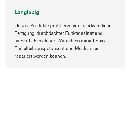
Langlebig
Unsere Produkte profitieren von handwerklicher
Fertigung, durchdachter Funktionalität und
langer Lebensdauer. Wir achten darauf, dass
Einzelteile ausgetauscht und Mechaniken
Nach oben
repariert werden können.
Bewusst
Nachhaltigkeit steht im Fokus unserer
Produktauswahl. Wir setzen auf natürliche
Inhaltsstoffe und Materialien, die gepflegt werden
können, sowie auf eine ressourcenschonende