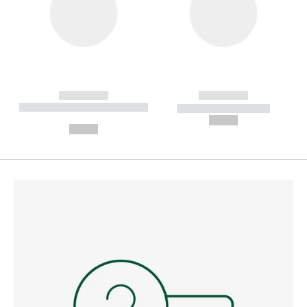
------------
------------
----------- ----------- --------
----------- -----------
---
--,-- €
--,-- €