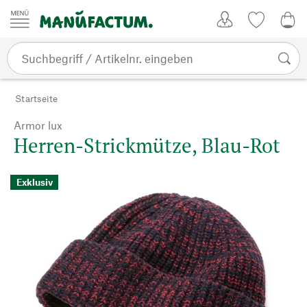
Zum Inhalt springen
Kundenkonto
Merkliste
0,0
Startseite
Armor lux
Herren-Strickmütze, Blau-Rot
Exklusiv