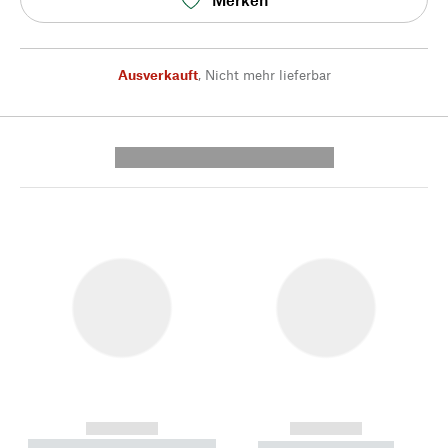
Ausverkauft
,
Nicht mehr lieferbar
---------- --------------
------------
------------
----------- ----------- --------
----------- -----------