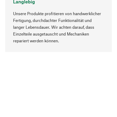
Langlebig
Unsere Produkte profitieren von handwerklicher
Fertigung, durchdachter Funktionalität und
langer Lebensdauer. Wir achten darauf, dass
Einzelteile ausgetauscht und Mechaniken
Nach oben
repariert werden können.
Bewusst
Nachhaltigkeit steht im Fokus unserer
Produktauswahl. Wir setzen auf natürliche
Inhaltsstoffe und Materialien, die gepflegt werden
können, sowie auf eine ressourcenschonende
und sozialverträgliche Produktion.