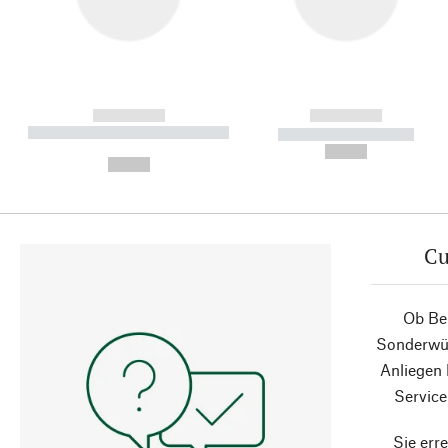
------------
------------
----------- ----------- ----------
----------- -----------
-
--,-- €
--,-- €
Cu
Ob Ber
Sonderwün
Anliegen
Service
Sie erre