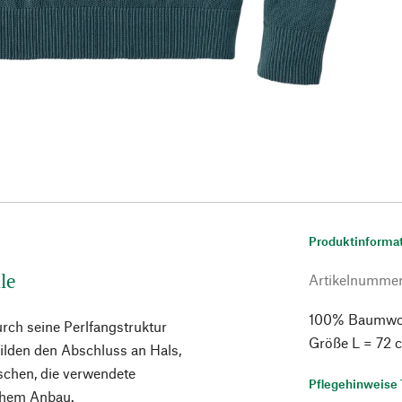
Produktinforma
le
Artikelnumme
100% Baumwolle
urch seine Perlfangstruktur
Größe L = 72 
bilden den Abschluss an Hals,
schen, die verwendete
Pflegehinweise 
schem Anbau.