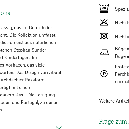
Spezi
ions
Nicht 
sässig, das im Bereich der
eht. Die Kollektion umfasst
Nicht 
die zumeist aus natürlichen
Bügeln
 stehen Stephan Sunder-
Bügele
it Kindertagen. Im
es Vorhaben, das viele
Profes
ntwürfen. Das Design von About
Perchl
durchdachter Passform,
normal
fertigt mit einem
rdauern lässt. Die Fertigung
Weitere Artike
itauen und Portugal, zu denen
n.
Frage zum