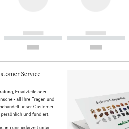
------------
------------
----------- ----------- ----------
----------- ----------- ----------
-
-
--,-- €
--,-- €
stomer Service
atung, Ersatzteile oder
sche - all Ihre Fragen und
 behandelt unser Customer
 persönlich und fundiert.
ichen uns jederzeit unter