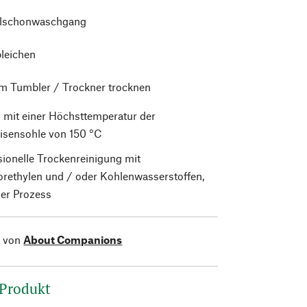
alschonwaschgang
bleichen
im Tumbler / Trockner trocknen
 mit einer Höchsttemperatur der
isensohle von 150 °C
sionelle Trockenreinigung mit
orethylen und / oder Kohlenwasserstoffen,
er Prozess
l von
About Companions
 Produkt