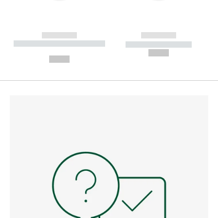
------------
------------
----------- ----------- --------
----------- -----------
---
--,-- €
--,-- €