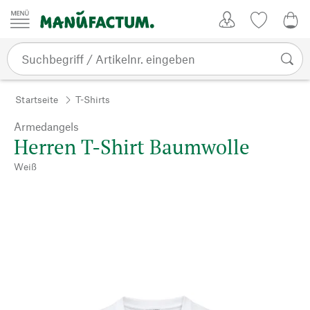
Zum Inhalt springen
Kundenkonto
Merkliste
0,0
Startseite
T-Shirts
Armedangels
Herren T-Shirt Baumwolle
Weiß