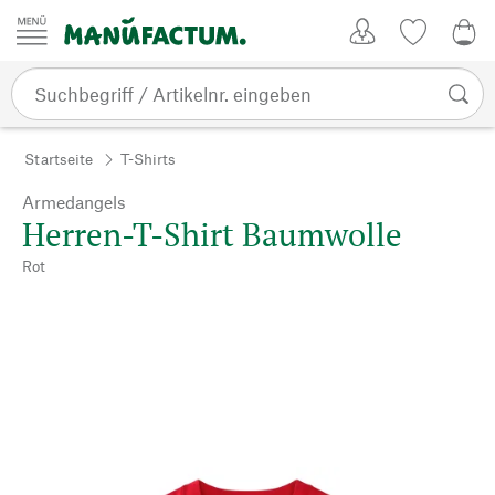
Zum Inhalt springen
Kundenkonto
Merkliste
0,0
Startseite
T-Shirts
Armedangels
Herren-T-Shirt Baumwolle
Rot