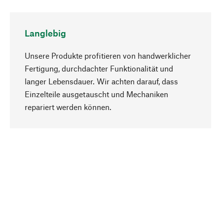
Langlebig
Unsere Produkte profitieren von handwerklicher
Fertigung, durchdachter Funktionalität und
langer Lebensdauer. Wir achten darauf, dass
Einzelteile ausgetauscht und Mechaniken
Nach oben
repariert werden können.
Bewusst
Nachhaltigkeit steht im Fokus unserer
Produktauswahl. Wir setzen auf natürliche
Inhaltsstoffe und Materialien, die gepflegt werden