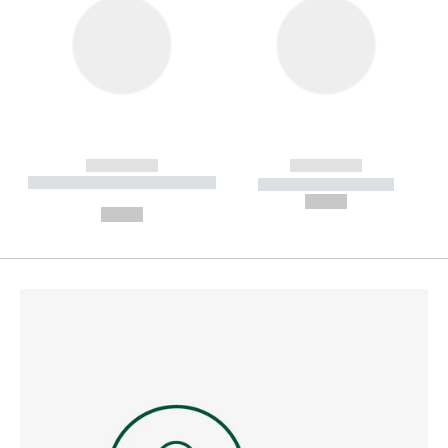
------------
------------
----------- ----------- --------
----------- -----------
---
--,-- €
--,-- €