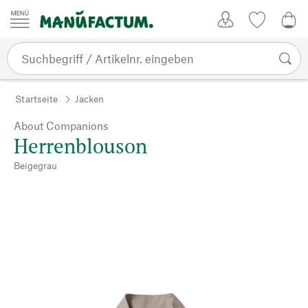
Zum Inhalt springen
Kundenkonto
Merkliste
0,0
Startseite
Jacken
About Companions
Herrenblouson
Beigegrau