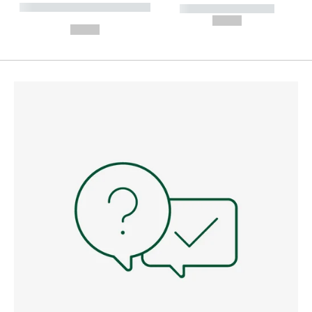
----------- ----------- --------
----------- -----------
---
--,-- €
--,-- €