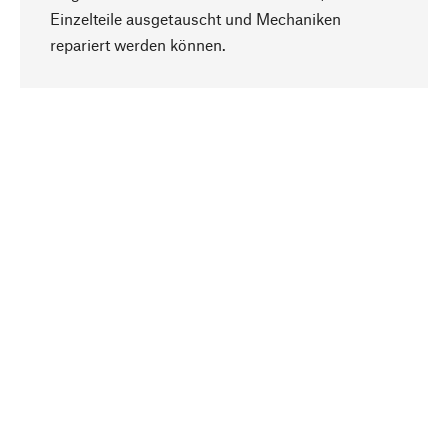
Einzelteile ausgetauscht und Mechaniken
Nach oben
repariert werden können.
Bewusst
Nachhaltigkeit steht im Fokus unserer
Produktauswahl. Wir setzen auf natürliche
Inhaltsstoffe und Materialien, die gepflegt werden
können, sowie auf eine ressourcenschonende
und sozialverträgliche Produktion.
Ausgewählt