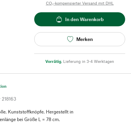
CO₂-kompensierter Versand mit DHL
In den Warenkorb
Merken
Vorrätig
,
Lieferung in 3-4 Werktagen
tion
r
218163
. Kunststoffknöpfe. Hergestellt in
enlänge bei Größe L = 78 cm.