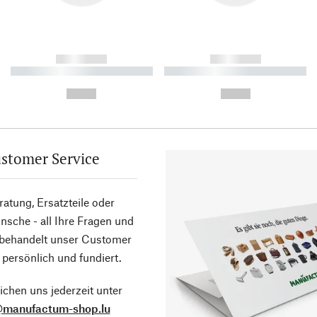
------------
------------
----------- ----------- ----------
----------- ----------- ----------
-
-
--,-- €
--,-- €
stomer Service
atung, Ersatzteile oder
sche - all Ihre Fragen und
 behandelt unser Customer
 persönlich und fundiert.
ichen uns jederzeit unter
@manufactum-shop.lu