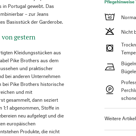
Pflegehinweise 
s in Portugal gewebt. Das
ombinierbar – zur Jeans
Norma
es Basisstück der Garderobe.
Nicht 
t von gestern
Trockn
rtigten Kleidungsstücken aus
Temper
Label Pike Brothers aus dem
Bügeln
Aussehen und praktischer
Bügele
end bei anderen Unternehmen
Profes
n bei Pike Brothers historische
Perchl
reichen und mit
schone
rst gesammelt, dann seziert
en 1:1 abgenommen, Stoffe in
ereien neu aufgelegt und die
Weitere Artike
ten europäischen
ntstehen Produkte, die nicht