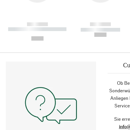
------------
------------
----------- ----------- ----------
----------- -----------
-
--,-- €
--,-- €
Cu
Ob Ber
Sonderwün
Anliegen
Service
Sie erre
info