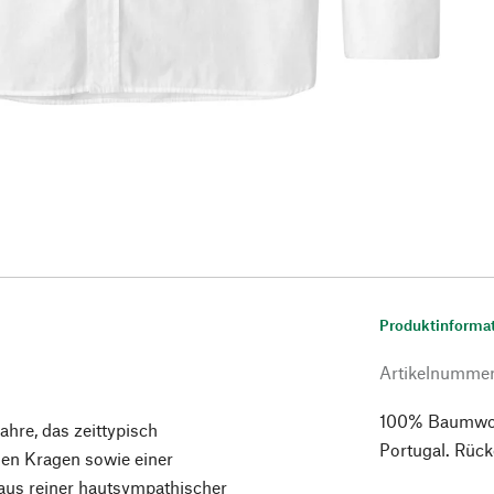
Produktinforma
Artikelnumme
100% Baumwolle
hre, das zeittypisch
Portugal. Rück
nen Kragen sowie einer
t aus reiner hautsympathischer