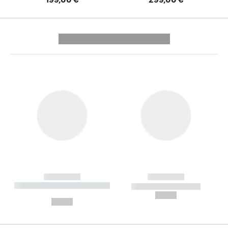
---------- --------------
------------
------------
----------- ----------- --------
----------- -----------
---
--,-- €
--,-- €