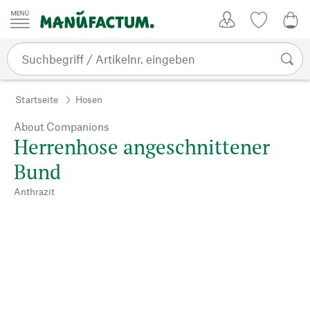
Zum Inhalt springen
Kundenkonto
Merkliste
0,0
Startseite
Hosen
About Companions
Herrenhose angeschnittener
Bund
Anthrazit