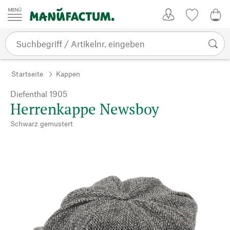
Zum Inhalt springen
Kundenkonto
Merkliste
0,0
Startseite
Kappen
Diefenthal 1905
Herrenkappe Newsboy
Schwarz gemustert