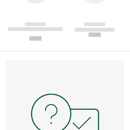
------------
------------
----------- ----------- --------
----------- -----------
---
--,-- €
--,-- €