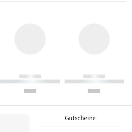
------------
------------
----------- ----------- ----------
----------- ----------- ----------
- -----------
-
--,-- €
--,-- €
Gutscheine