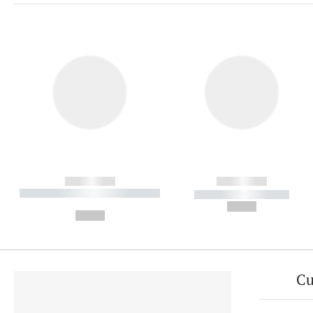
------------
------------
----------- ----------- ----------
----------- -----------
-
--,-- €
--,-- €
Cu