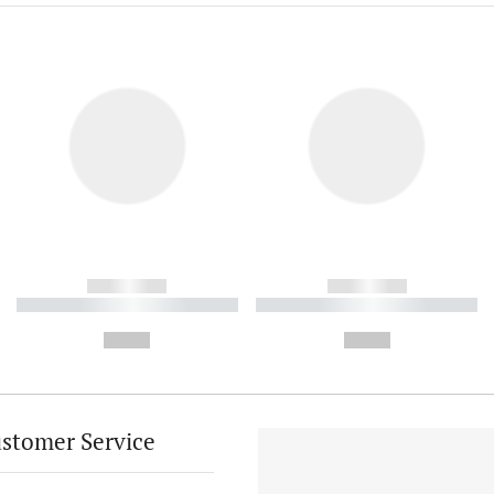
------------
------------
----------- ----------- ----------
----------- ----------- ----------
-
-
--,-- €
--,-- €
stomer Service