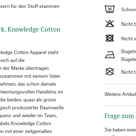
asern für den Stoff stammen
Schon
Nicht 
rk. Knowledge Cotton
Nicht 
Bügeln
ledge Cotton Apparel steht
Bügele
sich auf die
e der Marke übertragen
Nicht 
p zusammen mit seinem Vater
ernehmen, das schon damals
twortungsvollen Handelns im
Weitere Artike
die beiden, quasi als grüne
ogisch produzierter Baumwolle
Frage zum
equenz und wieder im Team,
abels Knowledge Cotton
Sie haben ein
un mit einer zeitgemäßen