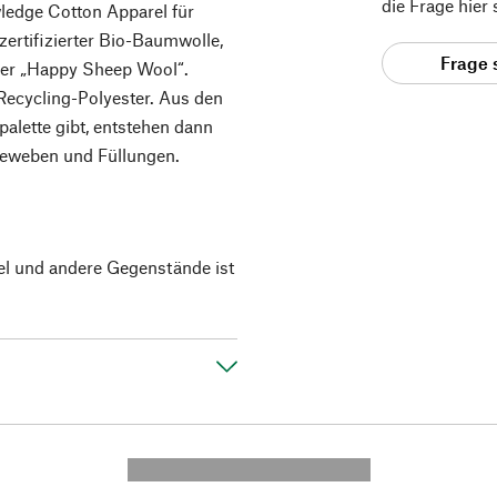
die Frage hier
wledge Cotton Apparel für
ertifizierter Bio-Baumwolle,
Frage 
oder „Happy Sheep Wool“.
Recycling-Polyester. Aus den
bpalette gibt, entstehen dann
geweben und Füllungen.
el und andere Gegenstände ist
---------- --------------