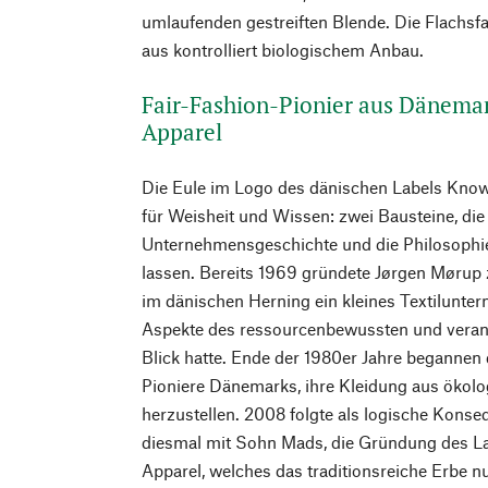
umlaufenden gestreiften Blende. Die Flachsf
aus kontrolliert biologischem Anbau.
Fair-Fashion-Pionier aus Dänema
Apparel
Die Eule im Logo des dänischen Labels Know
für Weisheit und Wissen: zwei Bausteine, die 
Unternehmensgeschichte und die Philosophi
lassen. Bereits 1969 gründete Jørgen Møru
im dänischen Herning ein kleines Textilunt
Aspekte des ressourcenbewussten und veran
Blick hatte. Ende der 1980er Jahre begannen 
Pioniere Dänemarks, ihre Kleidung aus ökol
herzustellen. 2008 folgte als logische Kons
diesmal mit Sohn Mads, die Gründung des L
Apparel, welches das traditionsreiche Erbe n