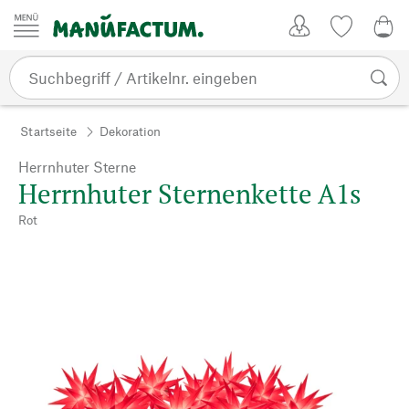
Zum Inhalt springen
Kundenkonto
Merkliste
0,0
Startseite
Dekoration
Herrnhuter Sterne
Herrnhuter Sternenkette A1s
Rot