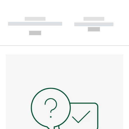
------------
------------
----------- ----------- --------
----------- -----------
---
--,-- €
--,-- €