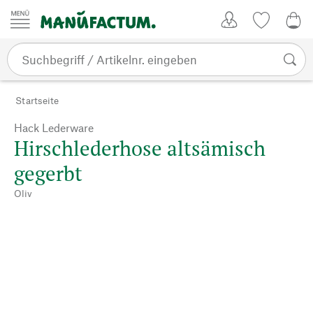
Zum Inhalt springen
Kundenkonto
Merkliste
0,0
Startseite
Hack Lederware
Hirschlederhose altsämisch
gegerbt
Oliv