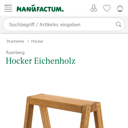
Zum Inhalt springen
Kundenkonto
Merkliste
0,0
Startseite
Hocker
Auerberg
Hocker Eichenholz