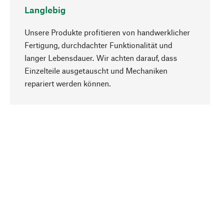
Langlebig
Unsere Produkte profitieren von handwerklicher
Fertigung, durchdachter Funktionalität und
langer Lebensdauer. Wir achten darauf, dass
Einzelteile ausgetauscht und Mechaniken
Nach oben
repariert werden können.
Bewusst
Nachhaltigkeit steht im Fokus unserer
Produktauswahl. Wir setzen auf natürliche
Inhaltsstoffe und Materialien, die gepflegt werden
können, sowie auf eine ressourcenschonende
und sozialverträgliche Produktion.