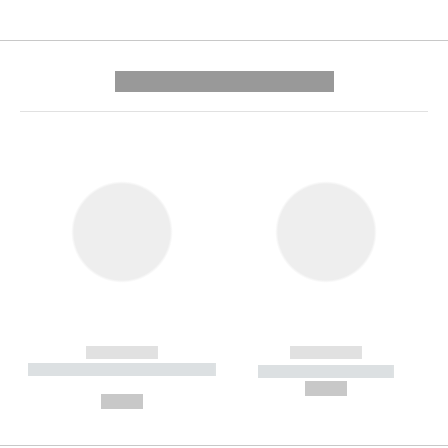
---------- --------------
------------
------------
----------- ----------- --------
----------- -----------
---
--,-- €
--,-- €