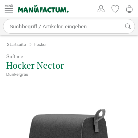
Zum Inhalt springen
Kundenkonto
Merkliste
0,0
Startseite
Hocker
Softline
Hocker Nector
Dunkelgrau