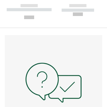
------------
------------
----------- ----------- --------
----------- -----------
---
--,-- €
--,-- €