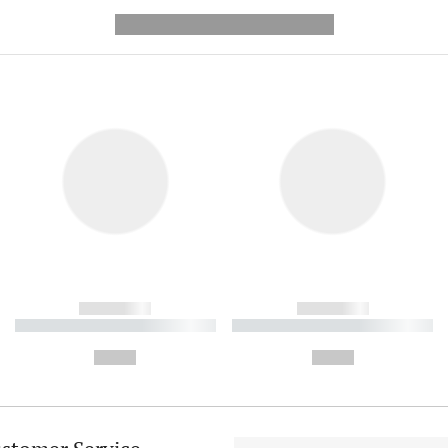
---------- --------------
------------
------------
----------- ----------- ----------
----------- ----------- ----------
-
-
--,-- €
--,-- €