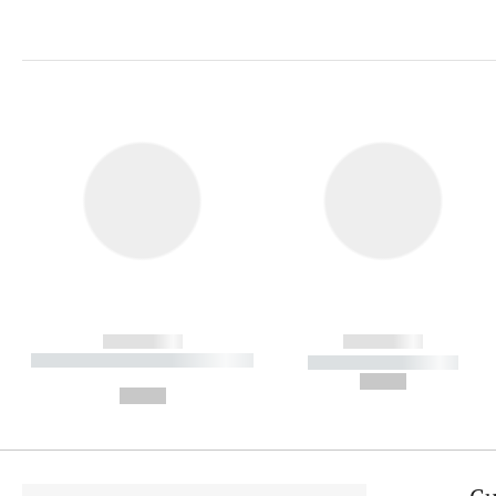
------------
------------
----------- ----------- ----------
----------- -----------
-
--,-- €
--,-- €