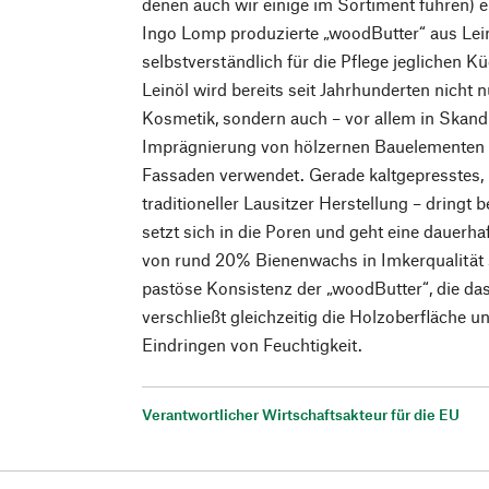
denen auch wir einige im Sortiment führen) en
Ingo Lomp produzierte „woodButter“ aus Le
selbstverständlich für die Pflege jeglichen K
Leinöl wird bereits seit Jahrhunderten nicht 
Kosmetik, sondern auch – vor allem in Skandi
Imprägnierung von hölzernen Bauelementen 
Fassaden verwendet. Gerade kaltgepresstes, r
traditioneller Lausitzer Herstellung – dringt b
setzt sich in die Poren und geht eine dauerha
von rund 20% Bienenwachs in Imkerqualität s
pastöse Konsistenz der „woodButter“, die das 
verschließt gleichzeitig die Holzoberfläche u
Eindringen von Feuchtigkeit.
Verantwortlicher Wirtschaftsakteur für die EU