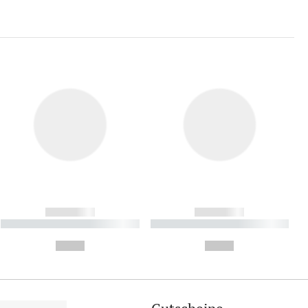
------------
------------
----------- ----------- ----------
----------- ----------- ----------
- -----------
-
--,-- €
--,-- €