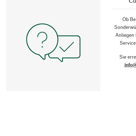
Cu
Ob Ber
Sonderwün
Anliegen
Service
Sie erre
info