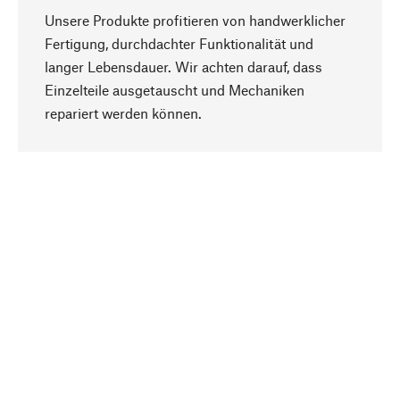
Unsere Produkte profitieren von handwerklicher
Fertigung, durchdachter Funktionalität und
langer Lebensdauer. Wir achten darauf, dass
Einzelteile ausgetauscht und Mechaniken
Nach oben
repariert werden können.
Bewusst
Nachhaltigkeit steht im Fokus unserer
Produktauswahl. Wir setzen auf natürliche
Inhaltsstoffe und Materialien, die gepflegt werden
können, sowie auf eine ressourcenschonende
und sozialverträgliche Produktion.