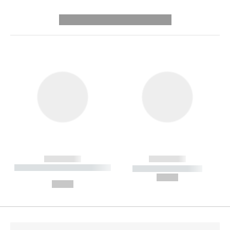
---------- --------------
------------
------------
----------- ----------- --------
----------- -----------
---
--,-- €
--,-- €