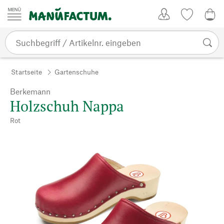
Zum Inhalt springen
Kundenkonto
Merkliste
0,0
Startseite
Gartenschuhe
Berkemann
Holzschuh Nappa
Rot