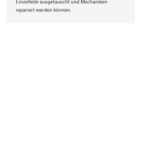
Einzelteile ausgetauscht und Mechaniken
Nach oben
repariert werden können.
Bewusst
Nachhaltigkeit steht im Fokus unserer
Produktauswahl. Wir setzen auf natürliche
Inhaltsstoffe und Materialien, die gepflegt werden
können, sowie auf eine ressourcenschonende
und sozialverträgliche Produktion.
Ausgewählt
Als Ihr kompetenter Partner arbeiten wir