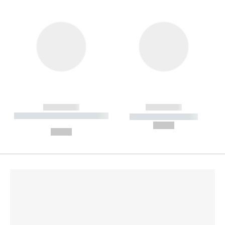
------------
------------
----------- ----------- --------
----------- -----------
---
--,-- €
--,-- €