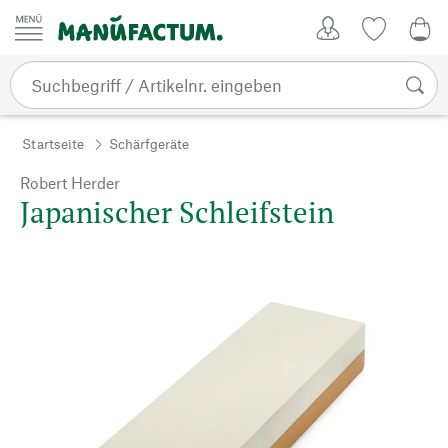
Zum Inhalt springen
Kundenkonto
Merkliste
0,0
Startseite
Schärfgeräte
Robert Herder
Japanischer Schleifstein