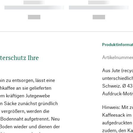
------------
------------
----------- ----------- ----------
----------- ----------- ----------
-
-
--,-- €
--,-- €
Produktinforma
terschutz Ihre
Artikelnumme
Aus Jute (recy
unterschiedlic
hin zu entsorgen, lässt eine
Schweiz. Ø 43
kaffee an sie gelieferten
Aufdruck-Motiv
em kräftigen Jutegewebe
gen Säcke zunächst gründlich
Hinweis: Mit z
 vergrößern, werden die
Kaffeesack im 
 Bodennaht aufgetrennt. Neu
aufgedruckten 
 Boden wieder und dienen der
zudem, den Kaf