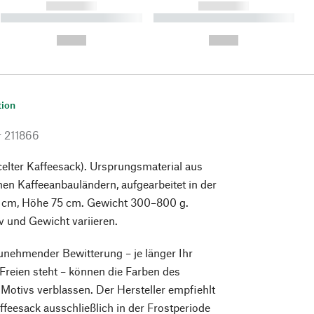
------------
------------
----------- ----------- ----------
----------- ----------- ----------
- -----------
-
--,-- €
--,-- €
tion
r
211866
celter Kaffeesack). Ursprungsmaterial aus
hen Kaffeeanbauländern, aufgearbeitet in der
 cm, Höhe 75 cm. Gewicht 300–800 g.
 und Gewicht variieren.
unehmender Bewitterung – je länger Ihr
Freien steht – können die Farben des
Motivs verblassen. Der Hersteller empfiehlt
feesack ausschließlich in der Frostperiode