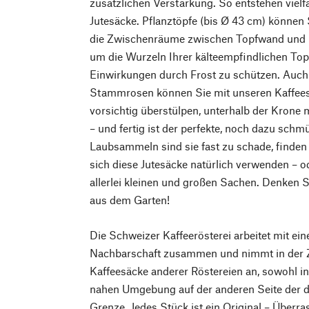
zusätzlichen Verstärkung. So entstehen vielf
Jutesäcke. Pflanztöpfe (bis Ø 43 cm) können
die Zwischenräume zwischen Topfwand und 
um die Wurzeln Ihrer kälteempfindlichen Top
Einwirkungen durch Frost zu schützen. Auch
Stammrosen können Sie mit unseren Kaffees
vorsichtig überstülpen, unterhalb der Krone 
– und fertig ist der perfekte, noch dazu sc
Laubsammeln sind sie fast zu schade, finden 
sich diese Jutesäcke natürlich verwenden – 
allerlei kleinen und großen Sachen. Denken Si
aus dem Garten!
Die Schweizer Kaffeerösterei arbeitet mit ein
Nachbarschaft zusammen und nimmt in der 
Kaffeesäcke anderer Röstereien an, sowohl in
nahen Umgebung auf der anderen Seite der 
Grenze. Jedes Stück ist ein Original – Überra