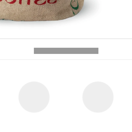
---------- --------------