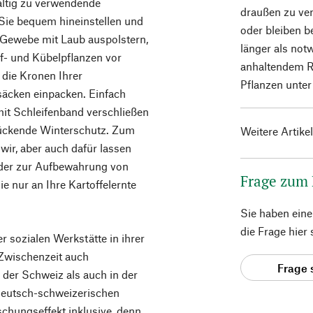
ältig zu verwendende
draußen zu ver
 Sie bequem hineinstellen und
oder bleiben 
Gewebe mit Laub auspolstern,
länger als not
f- und Kübelpflanzen vor
anhaltendem R
 die Kronen Ihrer
Pflanzen unter
äcken einpacken. Einfach
mit Schleifenband verschließen
hmückende Winterschutz. Zum
Weitere Artike
wir, aber auch dafür lassen
oder zur Aufbewahrung von
Frage zum
e nur an Ihre Kartoffelernte
Sie haben ein
die Frage hier
er sozialen Werkstätte in ihrer
Zwischenzeit auch
Frage 
 der Schweiz als auch in der
deutsch-schweizerischen
schungseffekt inklusive, denn