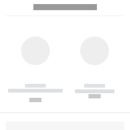
---------- --------------
------------
------------
----------- ----------- --------
----------- -----------
---
--,-- €
--,-- €