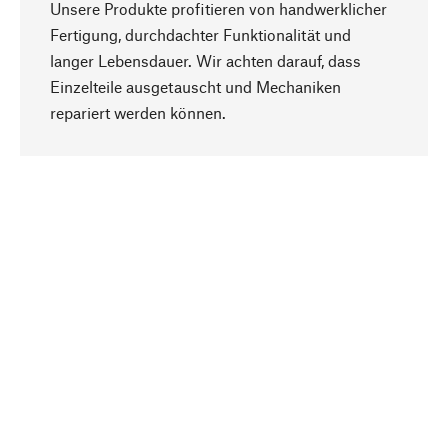
Unsere Produkte profitieren von handwerklicher
Fertigung, durchdachter Funktionalität und
langer Lebensdauer. Wir achten darauf, dass
Einzelteile ausgetauscht und Mechaniken
Nach oben
repariert werden können.
Bewusst
Nachhaltigkeit steht im Fokus unserer
Produktauswahl. Wir setzen auf natürliche
Inhaltsstoffe und Materialien, die gepflegt werden
können, sowie auf eine ressourcenschonende
und sozialverträgliche Produktion.