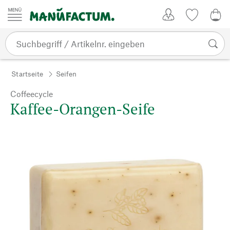
Zum Inhalt springen
Kundenkonto
Merkliste
0,0
Startseite
Seifen
Coffeecycle
Kaffee-Orangen-Seife