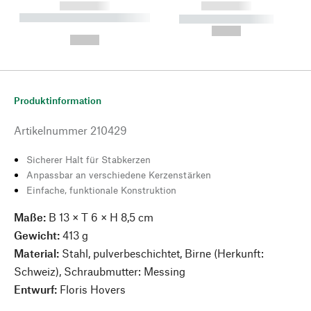
------------
------------
----------- ----------- --------
----------- -----------
---
--,-- €
--,-- €
Produktinformation
Artikelnummer
210429
Sicherer Halt für Stabkerzen
Anpassbar an verschiedene Kerzenstärken
Einfache, funktionale Konstruktion
Maße:
B 13 × T 6 × H 8,5 cm
Gewicht:
413 g
Material:
Stahl, pulverbeschichtet, Birne (Herkunft:
Schweiz), Schraubmutter: Messing
Entwurf:
Floris Hovers