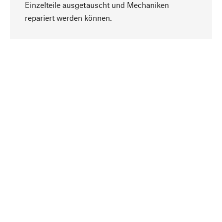
Einzelteile ausgetauscht und Mechaniken
Nach oben
repariert werden können.
Bewusst
Nachhaltigkeit steht im Fokus unserer
Produktauswahl. Wir setzen auf natürliche
Inhaltsstoffe und Materialien, die gepflegt werden
können, sowie auf eine ressourcenschonende
und sozialverträgliche Produktion.
Ausgewählt