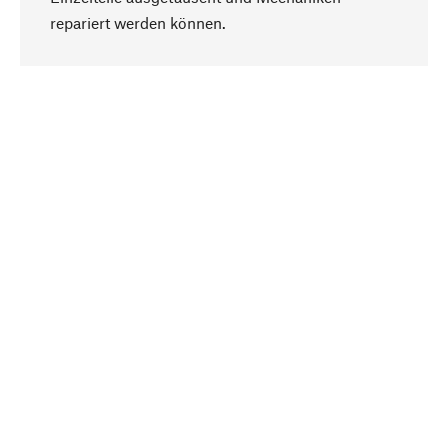
Nach oben
repariert werden können.
Bewusst
Nachhaltigkeit steht im Fokus unserer
Produktauswahl. Wir setzen auf natürliche
Inhaltsstoffe und Materialien, die gepflegt werden
können, sowie auf eine ressourcenschonende
und sozialverträgliche Produktion.
Ausgewählt
Als Ihr kompetenter Partner arbeiten wir