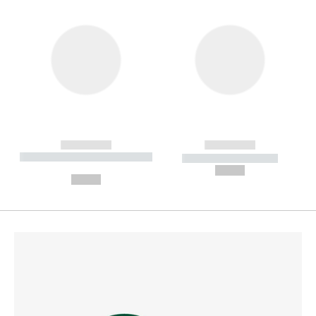
------------
------------
----------- ----------- --------
----------- -----------
---
--,-- €
--,-- €