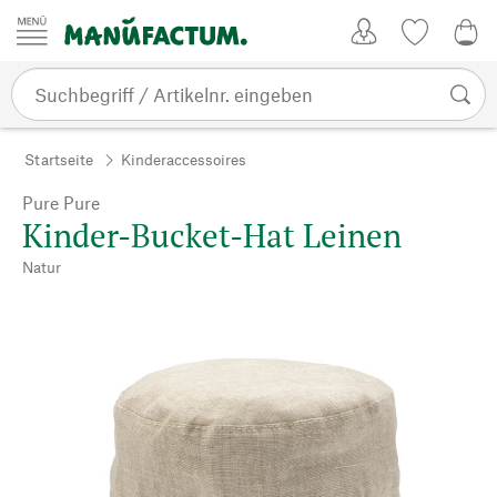
Zum Inhalt springen
Kundenkonto
Merkliste
0,0
Startseite
Kinderaccessoires
Pure Pure
Kinder-Bucket-Hat Leinen
Natur