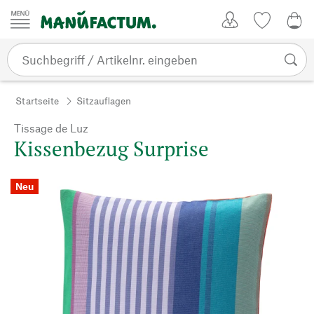
Zum Inhalt springen
Kundenkonto
Merkliste
0,0
Startseite
Sitzauflagen
Tissage de Luz
Kissenbezug Surprise
Neu