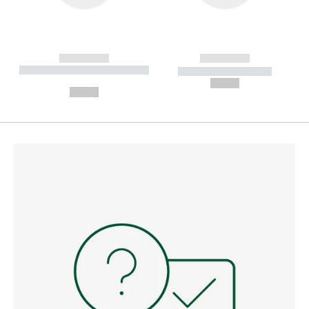
------------
------------
----------- ----------- --------
----------- -----------
---
--,-- €
--,-- €