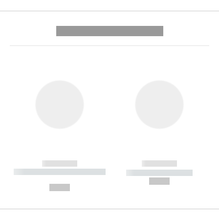
---------- --------------
------------
------------
----------- ----------- --------
----------- -----------
---
--,-- €
--,-- €