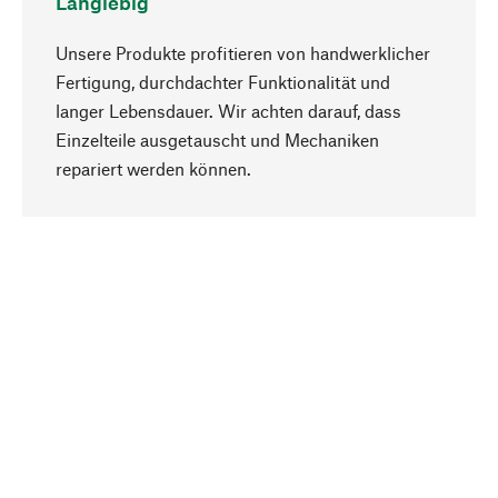
Langlebig
Unsere Produkte profitieren von handwerklicher
Fertigung, durchdachter Funktionalität und
langer Lebensdauer. Wir achten darauf, dass
Einzelteile ausgetauscht und Mechaniken
Nach oben
repariert werden können.
Bewusst
Nachhaltigkeit steht im Fokus unserer
Produktauswahl. Wir setzen auf natürliche
Inhaltsstoffe und Materialien, die gepflegt werden
können, sowie auf eine ressourcenschonende
und sozialverträgliche Produktion.