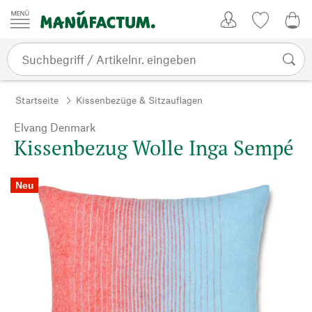
Zum Inhalt springen
Kundenkonto
Merkliste
0,0
Startseite
Kissenbezüge & Sitzauflagen
Elvang Denmark
Kissenbezug Wolle Inga Sempé
Neu