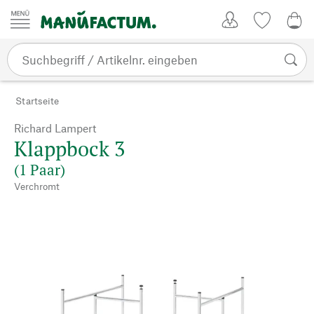
Zum Inhalt springen
Kundenkonto
Merkliste
0,0
Startseite
Richard Lampert
Klappbock 3
(1 Paar)
Verchromt