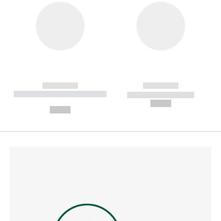
------------
------------
----------- ----------- --------
----------- -----------
---
--,-- €
--,-- €