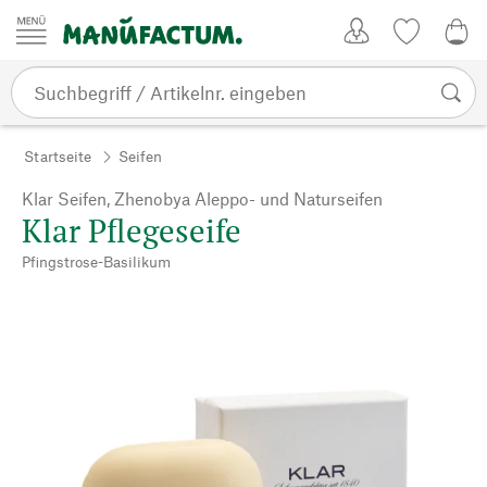
Zum Inhalt springen
Kundenkonto
Merkliste
0,0
Startseite
Seifen
Klar Seifen, Zhenobya Aleppo- und Naturseifen
Klar Pflegeseife
Pfingstrose-Basilikum