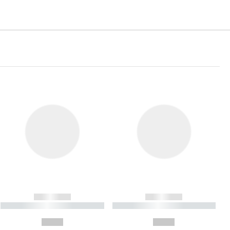
------------
------------
----------- ----------- ----------
----------- ----------- ----------
- -----------
-
--,-- €
--,-- €