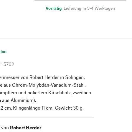
Vorrätig
,
Lieferung in 3-4 Werktagen
tion
r
15702
nmesser von Robert Herder in Solingen.
nge aus Chrom-Molybdän-Vanadium-Stahl.
ämpftem und poliertem Kirschholz, zweifach
te aus Aluminium).
2 cm, Klingenlänge 11 cm. Gewicht 30 g.
l von
Robert Herder