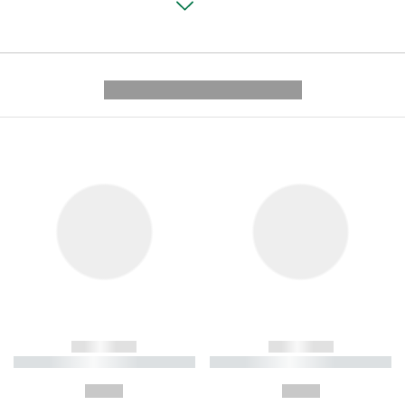
---------- --------------
------------
------------
----------- ----------- ----------
----------- ----------- ----------
-
-
--,-- €
--,-- €