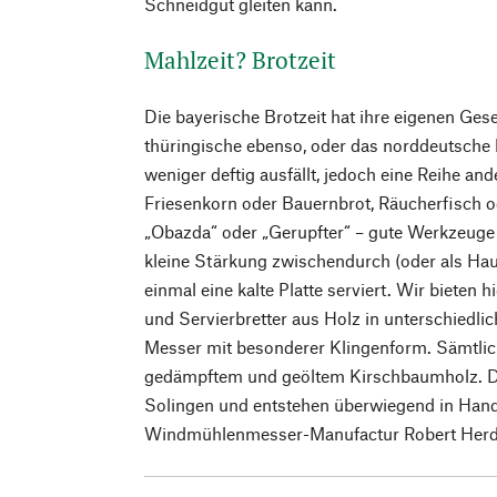
Schneidgut gleiten kann.
Mahlzeit? Brotzeit
Die bayerische Brotzeit hat ihre eigenen Gese
thüringische ebenso, oder das norddeutsche 
weniger deftig ausfällt, jedoch eine Reihe an
Friesenkorn oder Bauernbrot, Räucherfisch o
„Obazda“ oder „Gerupfter“ – gute Werkzeuge 
kleine Stärkung zwischendurch (oder als Ha
einmal eine kalte Platte serviert. Wir bieten 
und Servierbretter aus Holz in unterschiedl
Messer mit besonderer Klingenform. Sämtlic
gedämpftem und geöltem Kirschbaumholz. D
Solingen und entstehen überwiegend in Handa
Windmühlenmesser-Manufactur Robert Herd