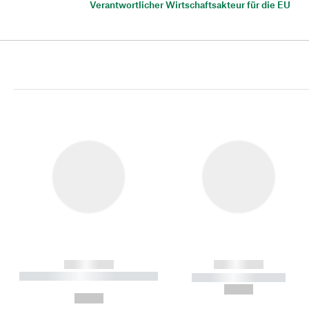
Verantwortlicher Wirtschaftsakteur für die EU
------------
------------
----------- ----------- ----------
----------- -----------
-
--,-- €
--,-- €