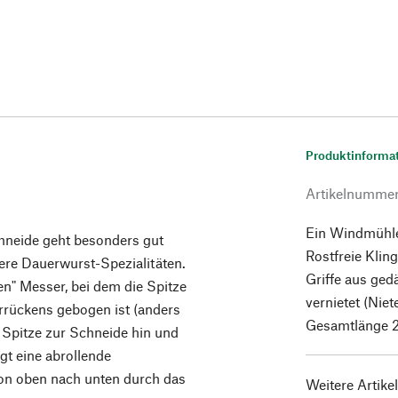
Produktinforma
Artikelnumme
Ein Windmühle
hneide geht besonders gut
Rostfreie Kli
ere Dauerwurst-Spezialitäten.
Griffe aus ged
n" Messer, bei dem die Spitze
vernietet (Nie
errückens gebogen ist (anders
Gesamtlänge 2
Spitze zur Schneide hin und
t eine abrollende
von oben nach unten durch das
Weitere Artike