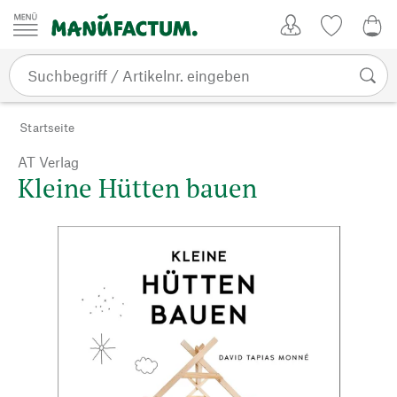
Zum Inhalt springen
Kundenkonto
Merkliste
0,0
Startseite
AT Verlag
Kleine Hütten bauen