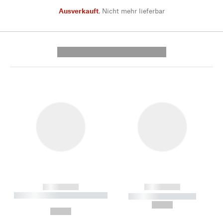
Ausverkauft
,
Nicht mehr lieferbar
---------- --------------
------------
------------
----------- ----------- --------
----------- -----------
---
--,-- €
--,-- €