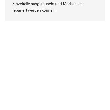
Einzelteile ausgetauscht und Mechaniken
Nach oben
repariert werden können.
Bewusst
Nachhaltigkeit steht im Fokus unserer
Produktauswahl. Wir setzen auf natürliche
Inhaltsstoffe und Materialien, die gepflegt werden
können, sowie auf eine ressourcenschonende
und sozialverträgliche Produktion.
Ausgewählt