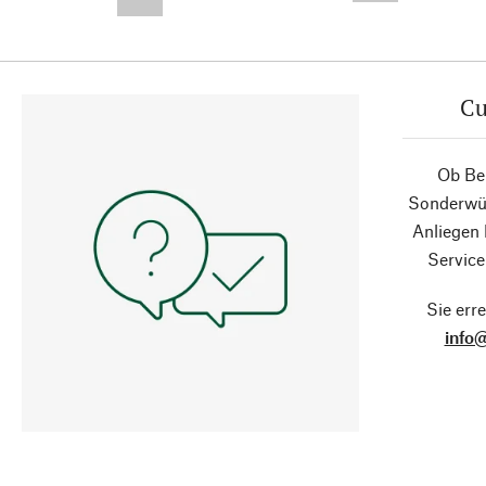
--,-- €
Cu
Ob Ber
Sonderwün
Anliegen
Service
Sie erre
info