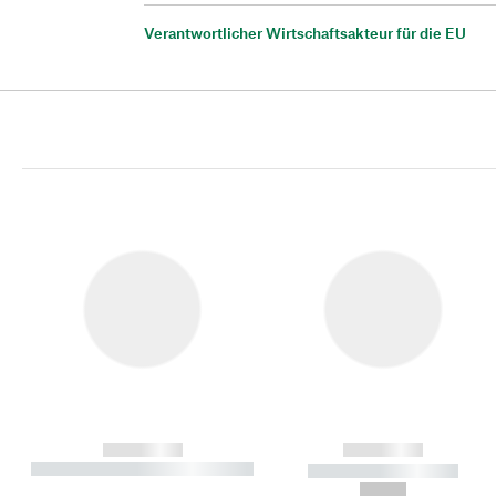
Verantwortlicher Wirtschaftsakteur für die EU
------------
------------
----------- ----------- ----------
----------- -----------
-
--,-- €