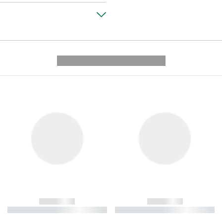
---------- --------------
------------
------------
----------- ----------- ----------
----------- ----------- ----------
-
-