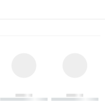
------------
------------
----------- ----------- ----------
----------- ----------- ----------
- -----------
-