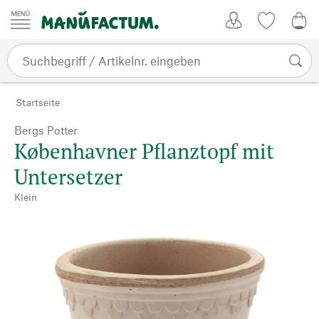
Zum Inhalt springen
Kundenkonto
Merkliste
0,0
Startseite
Bergs Potter
Københavner Pflanztopf mit
Untersetzer
Klein