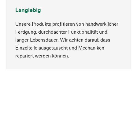
Langlebig
Unsere Produkte profitieren von handwerklicher
Fertigung, durchdachter Funktionalität und
langer Lebensdauer. Wir achten darauf, dass
Einzelteile ausgetauscht und Mechaniken
Nach oben
repariert werden können.
Bewusst
Nachhaltigkeit steht im Fokus unserer
Produktauswahl. Wir setzen auf natürliche
Inhaltsstoffe und Materialien, die gepflegt werden
können, sowie auf eine ressourcenschonende
und sozialverträgliche Produktion.