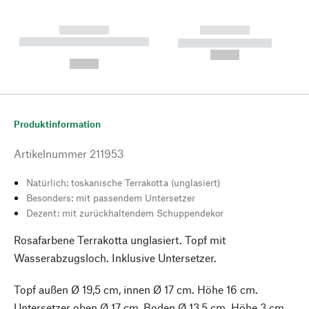
------------
------------
----------- ----------- --------
----------- -----------
---
--,-- €
--,-- €
Produktinformation
Artikelnummer
211953
Natürlich: toskanische Terrakotta (unglasiert)
Besonders: mit passendem Untersetzer
Dezent: mit zurückhaltendem Schuppendekor
Rosafarbene Terrakotta unglasiert. Topf mit
Wasserabzugsloch. Inklusive Untersetzer.
Topf außen Ø 19,5 cm, innen Ø 17 cm. Höhe 16 cm.
Untersetzer oben Ø 17 cm, Boden Ø 13,5 cm. Höhe 3 cm.