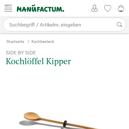
Zum Inhalt springen
Kundenkonto
Merkliste
0,0
Startseite
Kochbesteck
SIDE BY SIDE
Kochlöffel Kipper