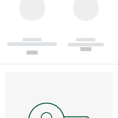
------------
------------
----------- ----------- --------
----------- -----------
---
--,-- €
--,-- €