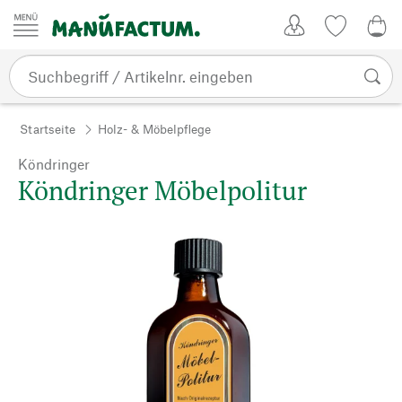
Zum Inhalt springen
Kundenkonto
Merkliste
0,0
Startseite
Holz- & Möbelpflege
Köndringer
Köndringer Möbelpolitur