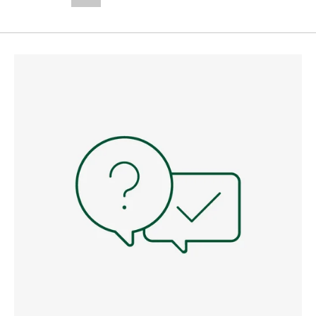
--,-- €