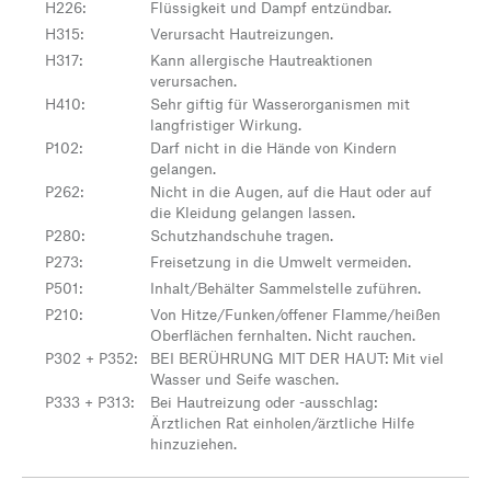
H226
:
Flüssigkeit und Dampf entzündbar.
H315
:
Verursacht Hautreizungen.
H317
:
Kann allergische Hautreaktionen
verursachen.
H410
:
Sehr giftig für Wasserorganismen mit
langfristiger Wirkung.
P102
:
Darf nicht in die Hände von Kindern
gelangen.
P262
:
Nicht in die Augen, auf die Haut oder auf
die Kleidung gelangen lassen.
P280
:
Schutzhandschuhe tragen.
P273
:
Freisetzung in die Umwelt vermeiden.
P501
:
Inhalt/Behälter Sammelstelle zuführen.
P210
:
Von Hitze/Funken/offener Flamme/heißen
Oberflächen fernhalten. Nicht rauchen.
P302 + P352
:
BEI BERÜHRUNG MIT DER HAUT: Mit viel
Wasser und Seife waschen.
P333 + P313
:
Bei Hautreizung oder -ausschlag:
Ärztlichen Rat einholen/ärztliche Hilfe
hinzuziehen.