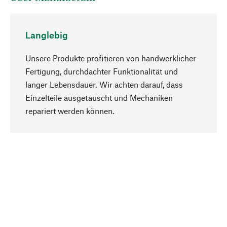
Langlebig
Unsere Produkte profitieren von handwerklicher
Fertigung, durchdachter Funktionalität und
langer Lebensdauer. Wir achten darauf, dass
Einzelteile ausgetauscht und Mechaniken
Nach oben
repariert werden können.
Bewusst
Nachhaltigkeit steht im Fokus unserer
Produktauswahl. Wir setzen auf natürliche
Inhaltsstoffe und Materialien, die gepflegt werden