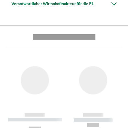
Verantwortlicher Wirtschaftsakteur für die EU
---------- --------------
------------
------------
----------- ----------- --------
----------- -----------
---
--,-- €