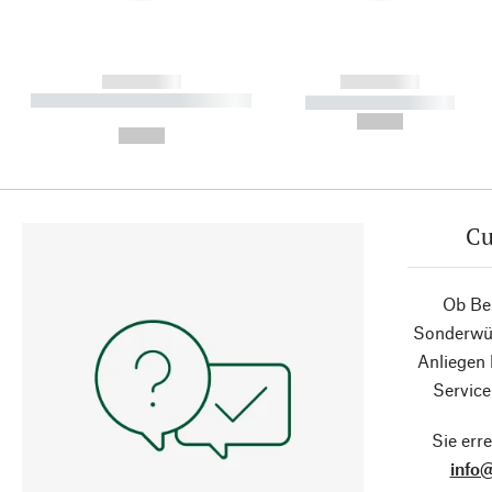
------------
------------
----------- ----------- ----------
----------- -----------
-
--,-- €
--,-- €
Cu
Ob Ber
Sonderwün
Anliegen
Service
Sie erre
info