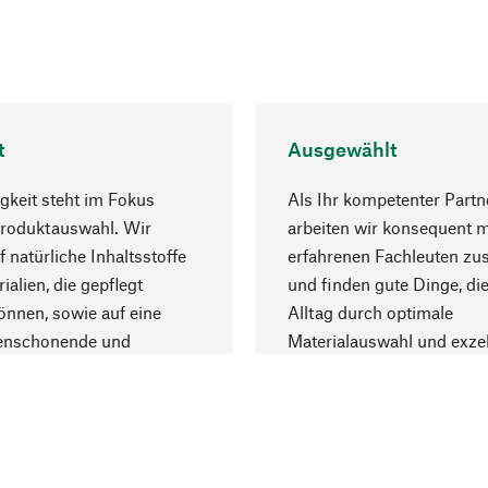
t
Ausgewählt
gkeit steht im Fokus
Als Ihr kompetenter Partn
Produktauswahl. Wir
arbeiten wir konsequent m
f natürliche Inhaltsstoffe
erfahrenen Fachleuten z
ialien, die gepflegt
und finden gute Dinge, die
nnen, sowie auf eine
Alltag durch optimale
enschonende und
Materialauswahl und exzel
trägliche Produktion.
Fertigung bereichern.