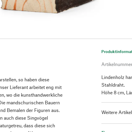
Produktinforma
Artikelnumme
Lindenholz ha
rstellen, so haben diese
Stahldraht.
nser Lieferant arbeitet eng mit
Höhe 8 cm, Län
en, wo die kunsthandwerkliche
t. Die mandschurischen Bauern
und Bemalen der Figuren aus.
Weitere Artike
un auch diese Singvögel
turgetreu, dass diese sich