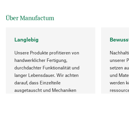
Über Manufactum
Langlebig
Bewuss
Unsere Produkte profitieren von
Nachhalti
handwerklicher Fertigung,
unserer 
durchdachter Funktionalität und
setzen au
langer Lebensdauer. Wir achten
und Mater
darauf, dass Einzelteile
werden kö
ausgetauscht und Mechaniken
ressourc
repariert werden können.
sozialver