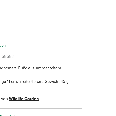
tion
r
68683
ndbemalt. Füße aus ummanteltem
ge 11 cm, Breite 4,5 cm. Gewicht 45 g.
l von
Wildlife Garden