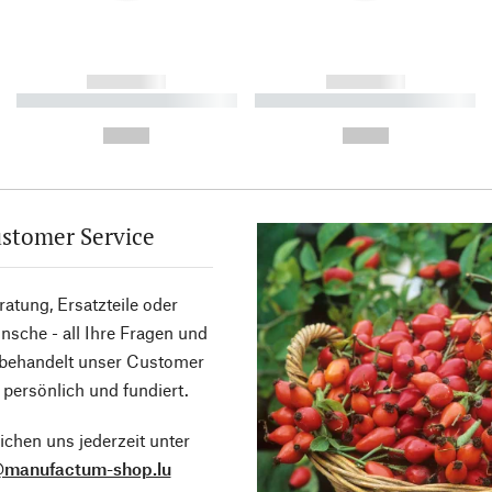
------------
------------
----------- ----------- ----------
----------- ----------- ----------
-
-
--,-- €
--,-- €
stomer Service
atung, Ersatzteile oder
sche - all Ihre Fragen und
 behandelt unser Customer
 persönlich und fundiert.
ichen uns jederzeit unter
@manufactum-shop.lu