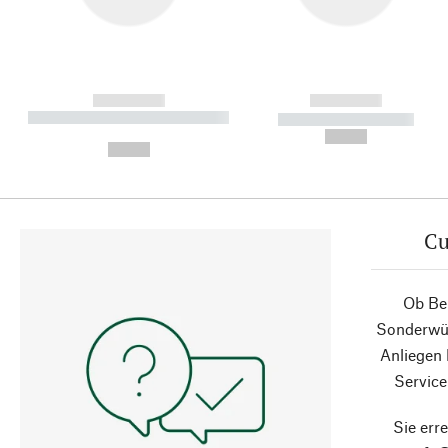
------------
------------
----------- ----------- ----------
----------- -----------
-
--,-- €
--,-- €
Cu
Ob Ber
Sonderwün
Anliegen
Service
Sie erre