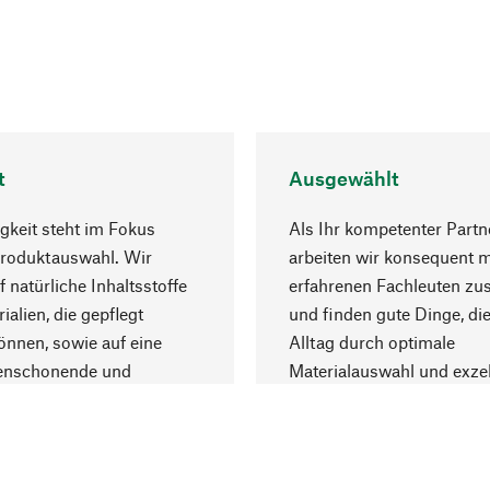
t
Ausgewählt
gkeit steht im Fokus
Als Ihr kompetenter Partn
Produktauswahl. Wir
arbeiten wir konsequent m
f natürliche Inhaltsstoffe
erfahrenen Fachleuten z
ialien, die gepflegt
und finden gute Dinge, die
nnen, sowie auf eine
Alltag durch optimale
enschonende und
Materialauswahl und exzel
trägliche Produktion.
Fertigung bereichern.