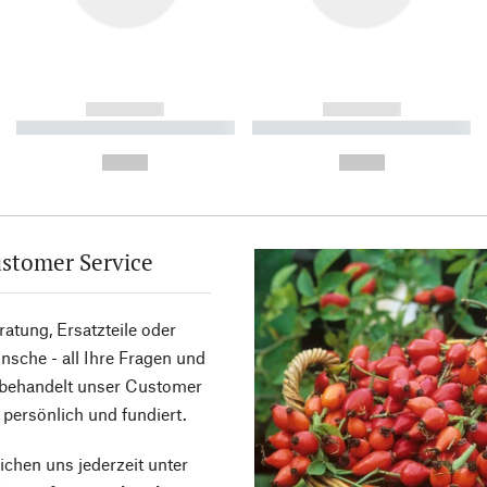
------------
------------
----------- ----------- ----------
----------- ----------- ----------
-
-
--,-- €
--,-- €
stomer Service
atung, Ersatzteile oder
sche - all Ihre Fragen und
 behandelt unser Customer
 persönlich und fundiert.
ichen uns jederzeit unter