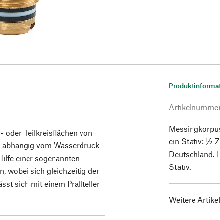
Produktinforma
Artikelnumme
Messingkorpus
l- oder Teilkreisflächen von
ein Stativ: ½-
 ist abhängig vom Wasserdruck
Deutschland. 
Hilfe einer sogenannten
Stativ.
, wobei sich gleichzeitig der
sst sich mit einem Prallteller
Weitere Artike