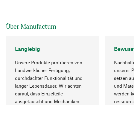
Über Manufactum
Langlebig
Bewuss
Unsere Produkte profitieren von
Nachhalti
handwerklicher Fertigung,
unserer 
durchdachter Funktionalität und
setzen au
langer Lebensdauer. Wir achten
und Mater
darauf, dass Einzelteile
werden kö
ausgetauscht und Mechaniken
ressourc
repariert werden können.
sozialver