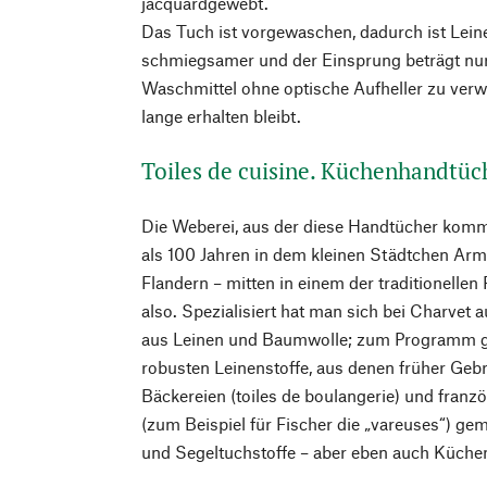
jacquardgewebt.
Das Tuch ist vorgewaschen, dadurch ist Lei
schmiegsamer und der Einsprung beträgt nu
Waschmittel ohne optische Aufheller zu verw
lange erhalten bleibt.
Toiles de cuisine. Küchenhandtüc
Die Weberei, aus der diese Handtücher komme
als 100 Jahren in dem kleinen Städtchen Arm
Flandern – mitten in einem der traditionelle
also. Spezialisiert hat man sich bei Charvet 
aus Leinen und Baumwolle; zum Programm g
robusten Leinenstoffe, aus denen früher Gebra
Bäckereien (toiles de boulangerie) und franz
(zum Beispiel für Fischer die „vareuses“) ge
und Segeltuchstoffe – aber eben auch Küche