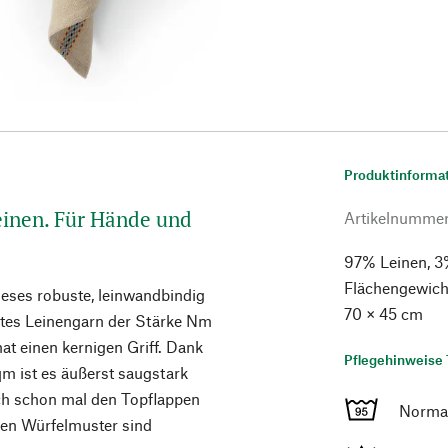
Produktinforma
inen. Für Hände und
Artikelnumme
97% Leinen, 3
Flächengewicht
ieses robuste, leinwandbindig
70 × 45 cm
btes Leinengarn der Stärke Nm
hat einen kernigen Griff. Dank
Pflegehinweise 
m ist es äußerst saugstark
uch schon mal den Topflappen
Norma
igen Würfelmuster sind