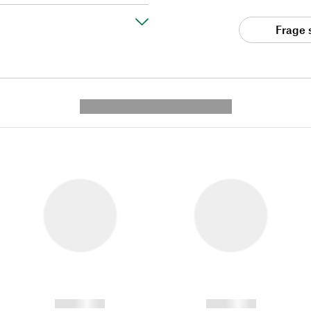
Frage 
---------- --------------
------------
------------