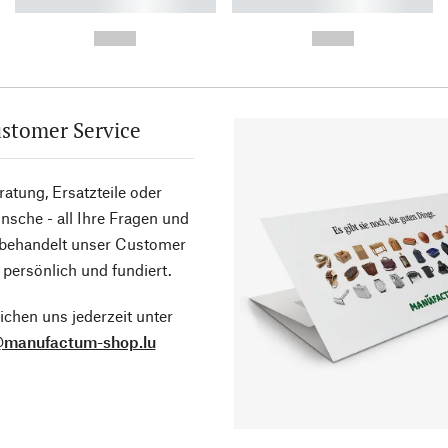
----------- ----------- ----------
----------- ----------- ----------
-
-
--,-- €
--,-- €
stomer Service
atung, Ersatzteile oder
sche - all Ihre Fragen und
 behandelt unser Customer
 persönlich und fundiert.
ichen uns jederzeit unter
@manufactum-shop.lu