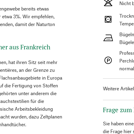
Nicht 
nengewebe bereits etwas
Trockn
r etwa 3%. Wir empfehlen,
Temper
enden, damit der Naturton
Bügeln
Bügele
her aus Frankreich
Profes
Perchl
n, hat ihren Sitz seit mehr
normal
entières, an der Grenze zu
n Flachsanbaugebiete in Europa
auf die Fertigung von Stoffen
Weitere Artike
ehörten unter anderem die
uchstextilien für die
Frage zum
ösische Arbeitsbekleidung
macht wurden, dazu Zeltplanen
Sie haben ein
nhandtücher.
die Frage hier