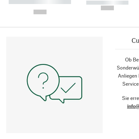
----------- ----------- ----------
----------- -----------
-
--,-- €
--,-- €
Cu
Ob Ber
Sonderwün
Anliegen
Service
Sie erre
info