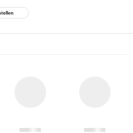
stellen
------------
------------