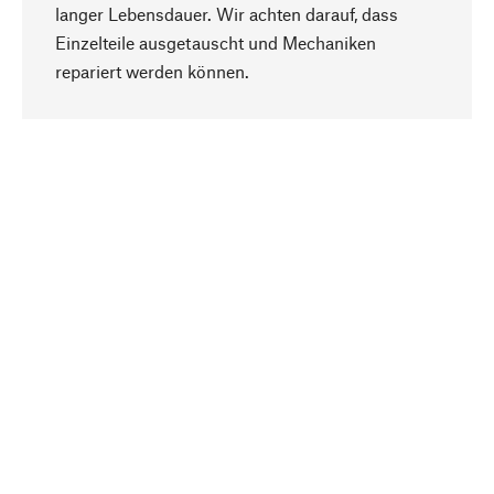
langer Lebensdauer. Wir achten darauf, dass
Einzelteile ausgetauscht und Mechaniken
Nach oben
repariert werden können.
Bewusst
Nachhaltigkeit steht im Fokus unserer
Produktauswahl. Wir setzen auf natürliche
Inhaltsstoffe und Materialien, die gepflegt werden
können, sowie auf eine ressourcenschonende
und sozialverträgliche Produktion.
Ausgewählt