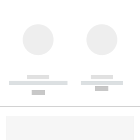
------------
------------
----------- ----------- --------
----------- -----------
---
--,-- €
--,-- €