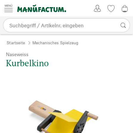
Zum Inhalt springen
Kundenkonto
Merkliste
0,0
Startseite
Mechanisches Spielzeug
Naseweiss
Kurbelkino