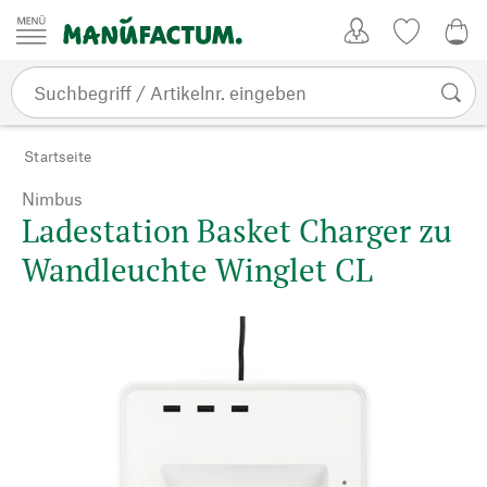
Zum Inhalt springen
Kundenkonto
Merkliste
0,0
Startseite
Nimbus
Ladestation Basket Charger zu
Wandleuchte Winglet CL