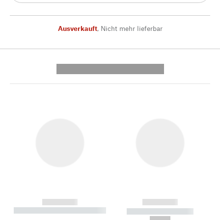
Ausverkauft
,
Nicht mehr lieferbar
---------- --------------
------------
------------
----------- ----------- --------
----------- -----------
---
--,-- €