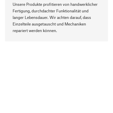
Unsere Produkte profitieren von handwerklicher
Fertigung, durchdachter Funktionalität und
langer Lebensdauer. Wir achten darauf, dass
Einzelteile ausgetauscht und Mechaniken
Nach oben
repariert werden können.
Bewusst
Nachhaltigkeit steht im Fokus unserer
Produktauswahl. Wir setzen auf natürliche
Inhaltsstoffe und Materialien, die gepflegt werden
können, sowie auf eine ressourcenschonende
und sozialverträgliche Produktion.