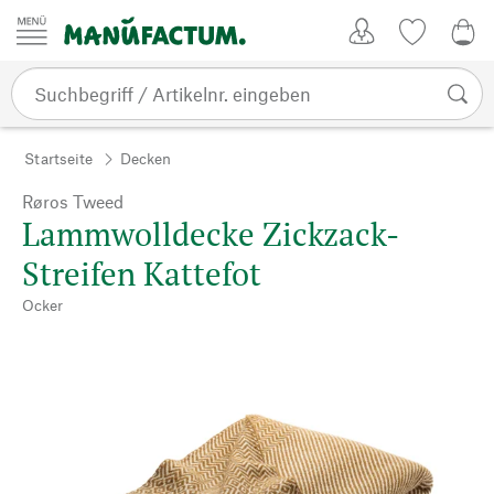
Zum Inhalt springen
Kundenkonto
Merkliste
0,0
Startseite
Decken
Røros Tweed
Lammwolldecke Zickzack-
Streifen Kattefot
Ocker