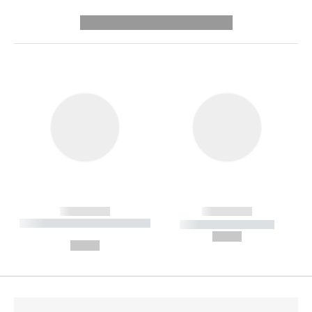
---------- --------------
------------
------------
----------- ----------- --------
----------- -----------
---
--,-- €
--,-- €