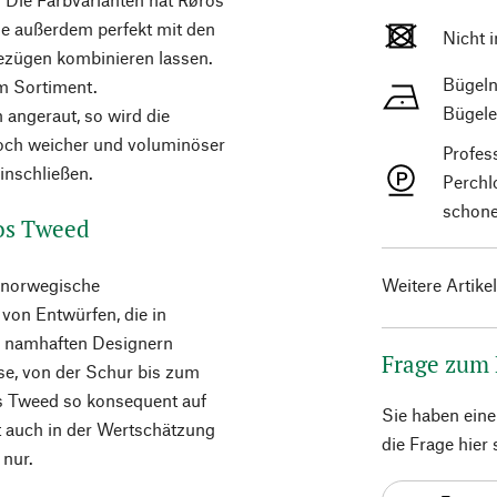
ge außerdem perfekt mit den
Nicht 
zügen kombinieren lassen.
Bügeln
im Sortiment.
Bügele
 angeraut, so wird die
ch weicher und voluminöser
Profes
inschließen.
Perchl
schone
os Tweed
s norwegische
Weitere Artike
on Entwürfen, die in
– namhaften Designern
Frage zum
se, von der Schur bis zum
s Tweed so konsequent auf
Sie haben ein
gt auch in der Wertschätzung
die Frage hier
 nur.