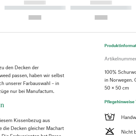
------------
------------
----------- ----------- ----------
----------- ----------- ----------
-
-
--,-- €
--,-- €
Produktinforma
Artikelnumme
zu den Decken der
100% Schurwoll
eed passen, haben wir selbst
in Norwegen. 
nach unserer Farbauswahl – in
50 × 50 cm
ezüge nur bei Manufactum.
Pflegehinweise 
en
Handw
 diesem Kissenbezug aus
e die Decken gleicher Machart
Nicht 
 Die Farbvarianten hat Røros