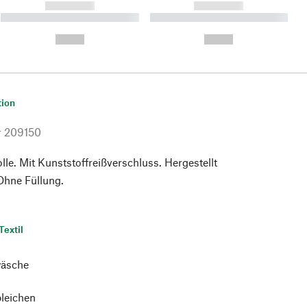
------------
------------
----------- ----------- ----------
----------- ----------- ----------
- -----------
-
--,-- €
--,-- €
tion
r
209150
e. Mit Kunststoffreißverschluss. Hergestellt
Ohne Füllung.
Textil
äsche
bleichen