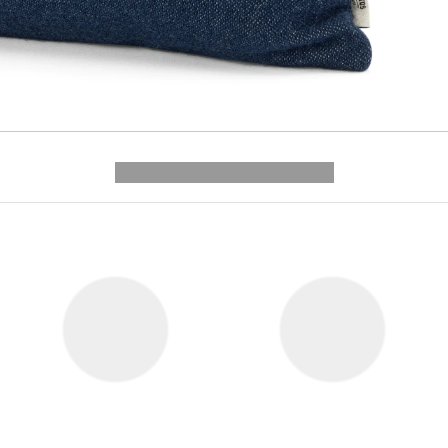
---------- --------------