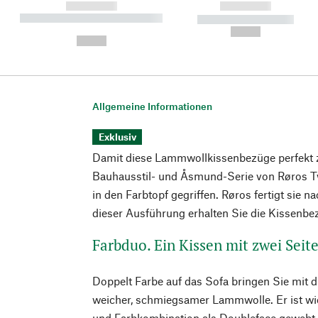
------------
------------
----------- ----------- ----------
----------- -----------
-
--,-- €
--,-- €
Allgemeine Informationen
Exklusiv
Damit diese Lammwollkissenbezüge perfekt 
Bauhausstil- und Åsmund-Serie von Røros Tw
in den Farbtopf gegriffen. Røros fertigt sie 
dieser Ausführung erhalten Sie die Kissenb
Farbduo. Ein Kissen mit zwei Seit
Doppelt Farbe auf das Sofa bringen Sie mit
weicher, schmiegsamer Lammwolle. Er ist wi
und Farbkombination als Doubleface gewebt.