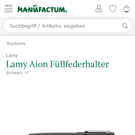
Zum Inhalt springen
Kundenkonto
Merkliste
0,0
Startseite
Lamy
Lamy Aion Füllfederhalter
Schwarz - F