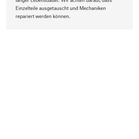
Einzelteile ausgetauscht und Mechaniken
Nach oben
repariert werden können.
Bewusst
Nachhaltigkeit steht im Fokus unserer
Produktauswahl. Wir setzen auf natürliche
Inhaltsstoffe und Materialien, die gepflegt werden
können, sowie auf eine ressourcenschonende
und sozialverträgliche Produktion.
Ausgewählt