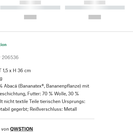
------------
------------
----------- ----------- ----------
----------- ----------- ----------
- -----------
-
--,-- €
--,-- €
tion
r
206536
T 1,5 x H 36 cm
g
% Abacá (Bananatex®, Bananenpflanze) mit
schichtung, Futter: 70 % Wolle, 30 %
t nicht textile Teile tierischen Ursprungs:
etabil gegerbt; Reißverschluss: Metall
l von
QWSTION