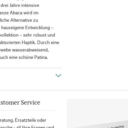
drei Jahre intensive
lanze Abaca wird im
liche Alternative zu
die hauseigene Entwicklung –
kollektion – sehr robust und
trukturierten Haptik. Durch eine
ewebe wasserabweisend,
auch eine schöne Patina.
stomer Service
atung, Ersatzteile oder
sche - all Ihre Fragen und