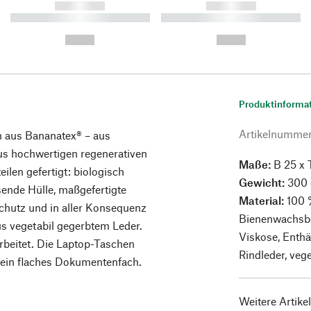
------------
------------
----------- ----------- ----------
----------- ----------- ----------
-
-
--,-- €
--,-- €
Produktinforma
Artikelnumme
 aus Bananatex® – aus
aus hochwertigen regenerativen
Maße:
B 25 x 
ilen gefertigt: biologisch
Gewicht:
300 
ende Hülle, maßgefertigte
Material:
100 
schutz und in aller Konsequenz
Bienenwachsbe
us vegetabil gegerbtem Leder.
Viskose, Enthäl
rbeitet. Die Laptop-Taschen
Rindleder, veg
 ein flaches Dokumentenfach.
Weitere Artike