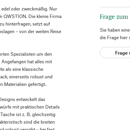
, edel oder zweckmäßig. Nur
Frage zum
von QWSTION. Die kleine Firma
u hinterfragen, setzt auf
Sie haben ein
nslagen – von der weiten Reise
die Frage hier
Frage 
rten Spezialisten um den
 Angefangen hat alles mit
te als eine klassische
ack, einerseits robust und
n Materialien gefertigt.
Designs entwickelt das
ürfe mit praktischen Details
asche ist z. B. gleichzeitig
teristisch sind die breiten
d robust vernäht – bei fast