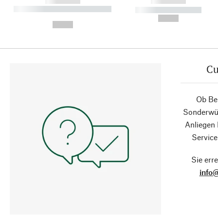
------------
------------
----------- ----------- ----------
----------- -----------
-
--,-- €
--,-- €
Cu
Ob Ber
Sonderwün
Anliegen
Service
Sie erre
info