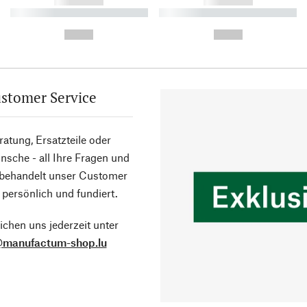
------------
------------
----------- ----------- ----------
----------- ----------- ----------
-
-
--,-- €
--,-- €
stomer Service
atung, Ersatzteile oder
sche - all Ihre Fragen und
 behandelt unser Customer
 persönlich und fundiert.
ichen uns jederzeit unter
@manufactum-shop.lu