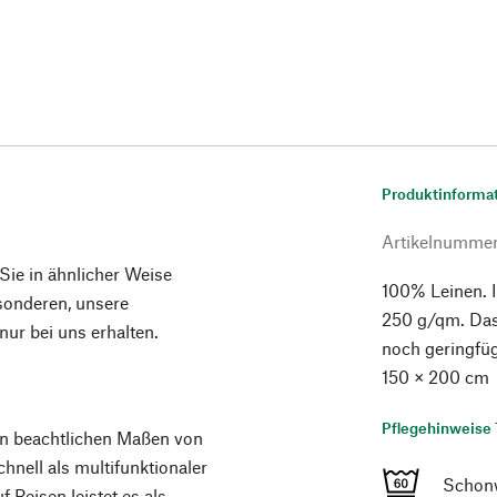
Produktinforma
Artikelnumme
 Sie in ähnlicher Weise
100% Leinen. 
esonderen, unsere
250 g/qm. Das
ur bei uns erhalten.
noch geringfügi
150 × 200 cm
Pflegehinweise 
nen beachtlichen Maßen von
hnell als multifunktionaler
Schon
 Reisen leistet es als