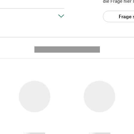
die Frage hier
Frage 
---------- --------------