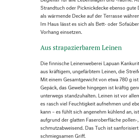
Strandtuch oder Picknickdecke ebenso gute 
als wärmende Decke auf der Terrasse währe
Im Haus lässt es sich als Bett- oder Sofaübe
Vorhang einsetzen.
Aus strapazierbarem Leinen
Die finnische Leinenweberei Lapuan Kankuri
aus kräftigem, ungefärbtem Leinen, die Strei
Mit einem Gesamtgewicht von etwa 780 g ist 
Gepäck, das Gewebe hingegen ist kräftig ge
unterwegs standzuhalten. Leinen ist vor al
es rasch viel Feuchtigkeit aufnehmen und eb
kann – es fühlt sich angenehm kühlend an, is
aufgrund der glatten Faseroberfläche pollen-
schmutzabweisend. Das Tuch ist sanforisiert
schmiegsamen Griff.