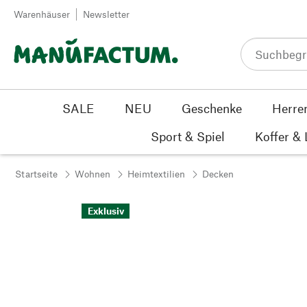
Zum Inhalt springen
Warenhäuser
Newsletter
SALE
NEU
Geschenke
Herre
Sport & Spiel
Koffer &
Startseite
Wohnen
Heimtextilien
Decken
Exklusiv