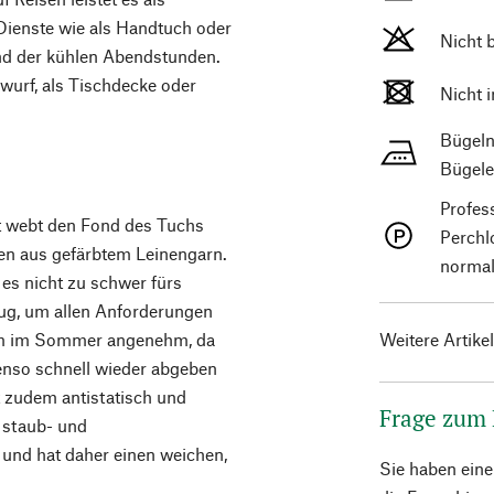
Dienste wie als Handtuch oder
Nicht 
nd der kühlen Abendstunden.
rwurf, als Tischdecke oder
Nicht 
Bügeln
Bügele
Profes
t webt den Fond des Tuchs
Perchl
fen aus gefärbtem Leinengarn.
normal
es nicht zu schwer fürs
nug, um allen Anforderungen
lem im Sommer angenehm, da
Weitere Artike
enso schnell wieder abgeben
t zudem antistatisch und
Frage zum
, staub- und
 und hat daher einen weichen,
Sie haben ein