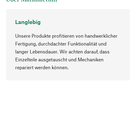
Langlebig
Unsere Produkte profitieren von handwerklicher
Fertigung, durchdachter Funktionalität und
langer Lebensdauer. Wir achten darauf, dass
Einzelteile ausgetauscht und Mechaniken
Nach oben
repariert werden können.
Bewusst
Nachhaltigkeit steht im Fokus unserer
Produktauswahl. Wir setzen auf natürliche
Inhaltsstoffe und Materialien, die gepflegt werden