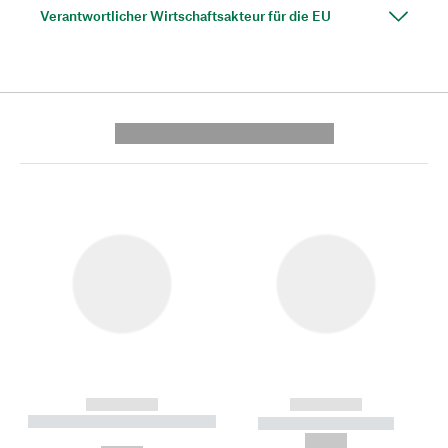
Verantwortlicher Wirtschaftsakteur für die EU
---------- --------------
------------
------------
----------- ----------- --------
----------- -----------
---
--,-- €