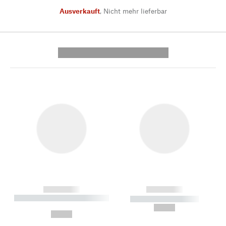
Ausverkauft
,
Nicht mehr lieferbar
---------- --------------
------------
------------
----------- ----------- --------
----------- -----------
---
--,-- €
--,-- €