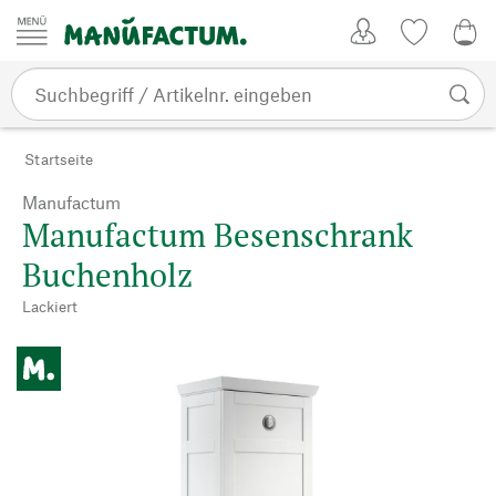
Zum Inhalt springen
Kundenkonto
Merkliste
0,0
Startseite
Manufactum
Manufactum Besenschrank
Buchenholz
Lackiert