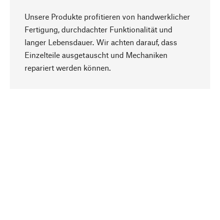
Unsere Produkte profitieren von handwerklicher
Fertigung, durchdachter Funktionalität und
langer Lebensdauer. Wir achten darauf, dass
Einzelteile ausgetauscht und Mechaniken
Nach oben
repariert werden können.
Bewusst
Nachhaltigkeit steht im Fokus unserer
Produktauswahl. Wir setzen auf natürliche
Inhaltsstoffe und Materialien, die gepflegt werden
können, sowie auf eine ressourcenschonende
und sozialverträgliche Produktion.