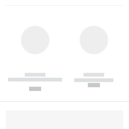
------------
------------
----------- ----------- --------
----------- -----------
---
--,-- €
--,-- €