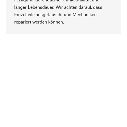
langer Lebensdauer. Wir achten darauf, dass
Einzelteile ausgetauscht und Mechaniken
Nach oben
repariert werden können.
Bewusst
Nachhaltigkeit steht im Fokus unserer
Produktauswahl. Wir setzen auf natürliche
Inhaltsstoffe und Materialien, die gepflegt werden
können, sowie auf eine ressourcenschonende
und sozialverträgliche Produktion.
Ausgewählt