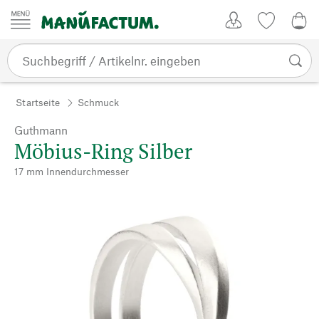
Zum Inhalt springen
Kundenkonto
Merkliste
0,0
Startseite
Schmuck
Guthmann
Möbius-Ring Silber
17 mm Innendurchmesser